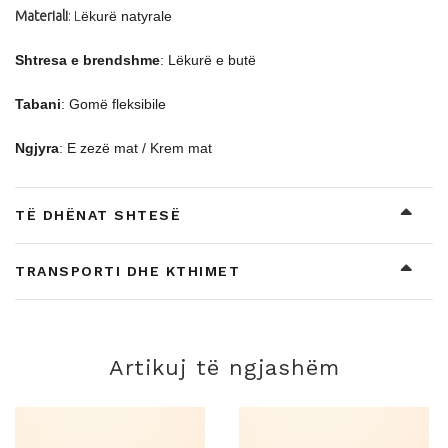
Materiali
: L
ëkur
ë natyrale
Shtresa e brendshme
: L
ëkur
ë
e but
ë
Tabani
: Gom
ë fleksibile
Ngjyra
: E zez
ë mat /
Krem mat
TË DHËNAT SHTESË
TRANSPORTI DHE KTHIMET
Artikuj të ngjashëm