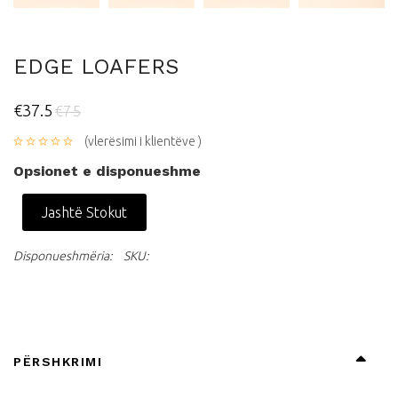
EDGE LOAFERS
€37.5
€75
(vlerësimi i klientëve )
Opsionet e disponueshme
Jashtë Stokut
Disponueshmëria:
SKU:
PËRSHKRIMI