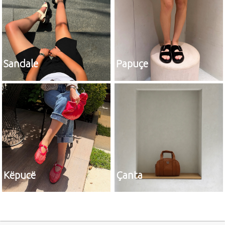
Sandale
Papuçe
Këpucë
Çanta