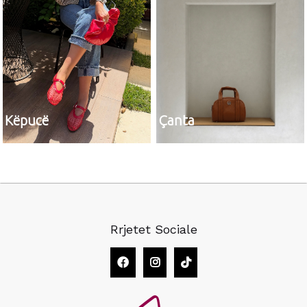
Këpucë
Çanta
Rrjetet Sociale