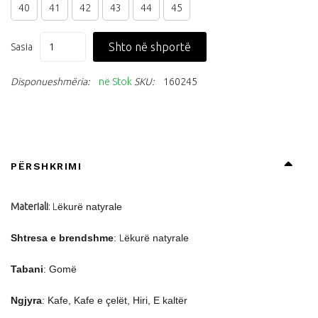
40
41
42
43
44
45
Shto në shportë
Sasia
Disponueshmëria:
në Stok
SKU:
160245
PËRSHKRIMI
Materiali
: L
ëkur
ë natyrale
Shtresa e brendshme
:
L
ëkur
ë natyrale
Tabani
: Gom
ë
Ngjyra
:
Kafe, Kafe e çel
ët, Hiri, E kalt
ër