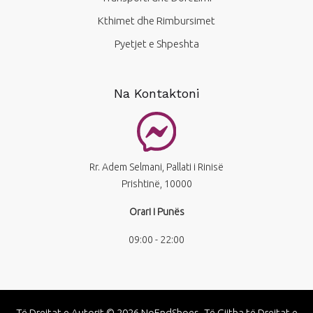
Kthimet dhe Rimbursimet
Pyetjet e Shpeshta
Na Kontaktoni
Rr. Adem Selmani, Pallati i Rinisë
Prishtinë, 10000
Orari i Punës
09:00 - 22:00
Të Drejtat e Autorit © 2026 NoEndShoes. Të Gjitha të Drejtat e