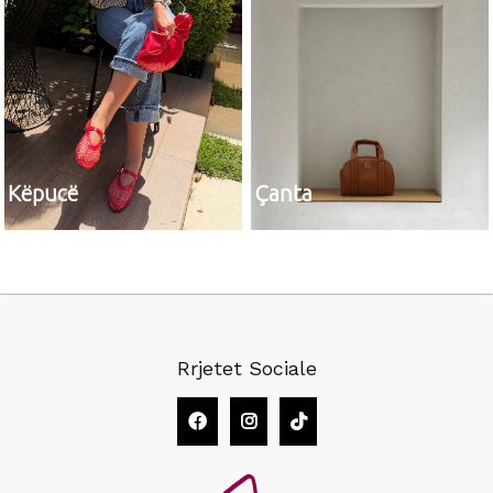
Këpucë
Çanta
Rrjetet Sociale