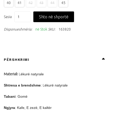
40
41
42
43
44
45
Shto në shportë
Sasia
Disponueshmëria:
në Stok
SKU:
163820
PËRSHKRIMI
Materiali
: L
ëkur
ë natyrale
Shtresa e brendshme
:
L
ëkur
ë natyrale
Tabani
: Gom
ë
Ngjyra
:
Kafe, E zez
ë,
E kalt
ër