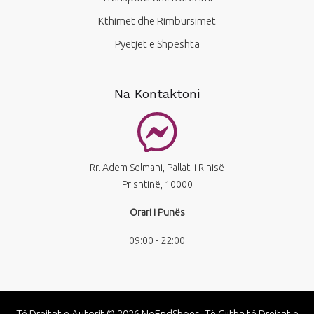
Kthimet dhe Rimbursimet
Pyetjet e Shpeshta
Na Kontaktoni
Rr. Adem Selmani, Pallati i Rinisë
Prishtinë, 10000
Orari i Punës
09:00 - 22:00
Të Drejtat e Autorit © 2026 NoEndShoes. Të Gjitha të Drejtat e