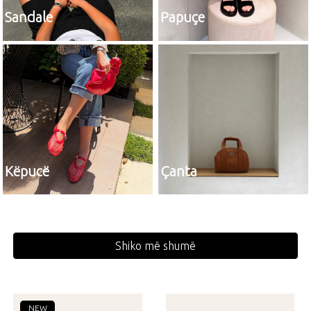
Sandale
Papuçe
Këpucë
Çanta
Shiko më shumë
NEW