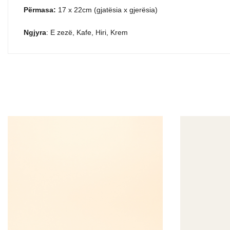
P
ërmasa
:
17 x 22cm (gjat
ësia x gjer
ësia)
Ngjyra
: E zez
ë, Kafe, Hiri, Krem
Transporti dhe Dorëzimi
Ngjyrat e Disponueshme
B
Transport Falas
Madhësitë e Disponueshme
S
Për porosi mbi një vlerë të caktuar