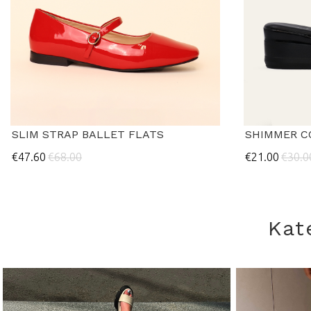
SLIM STRAP BALLET FLATS
SHIMMER C
€47.60
€68.00
€21.00
€30.0
Kat