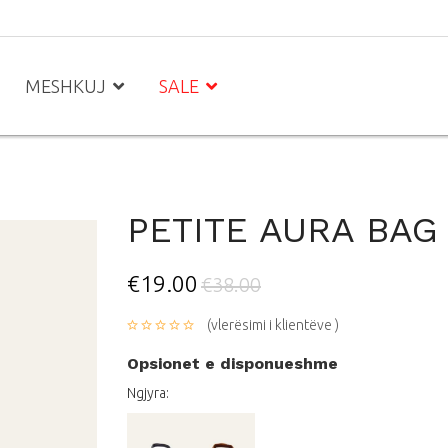
MESHKUJ
SALE
PETITE AURA BAG
€19.00
€38.00
(vlerësimi i klientëve )
Opsionet e disponueshme
Ngjyra: