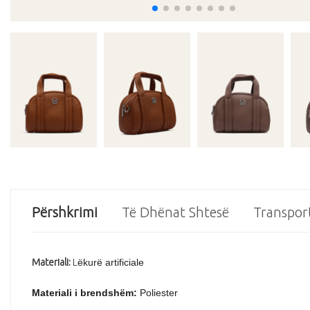
Përshkrimi
Të Dhënat Shtesë
Transpor
Materiali
:
L
ëkur
ë artificiale
Materiali i brendsh
ëm
:
Poliester