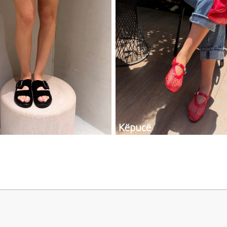
Këpucë