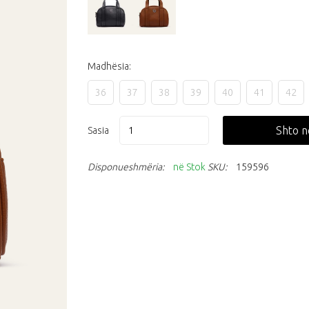
Madhësia:
36
37
38
39
40
41
42
Shto n
Sasia
Disponueshmëria:
në Stok
SKU:
159596