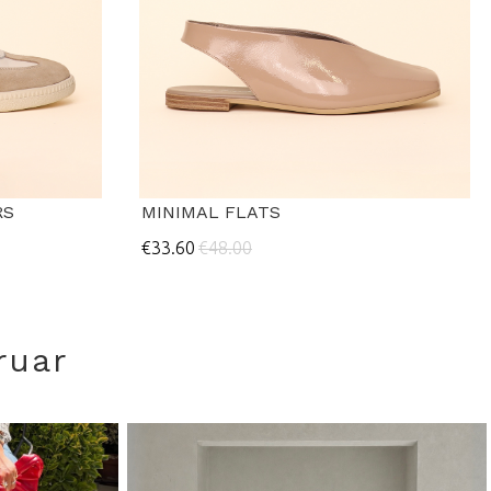
RS
MINIMAL FLATS
€33.60
€48.00
ruar