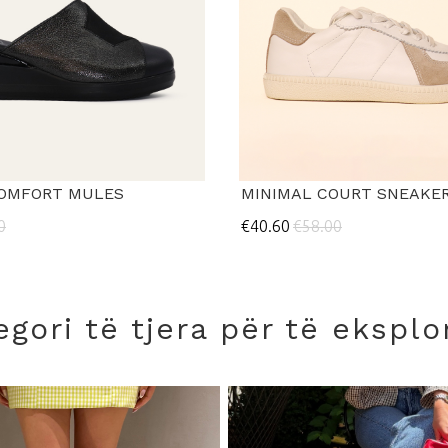
OMFORT MULES
MINIMAL COURT SNEAKE
0
€40.60
€58.00
egori të tjera për të eksplo