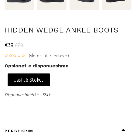
HIDDEN WEDGE ANKLE BOOTS
€39
€78
(vlerësimi i klientëve )
Opsionet e disponueshme
Jashtë Stokut
Disponueshmëria:
SKU:
PËRSHKRIMI