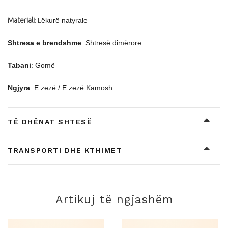
Materiali
: L
ëkur
ë natyrale
Shtresa e brendshme
: Shtres
ë dim
ërore
Tabani
: Gom
ë
Ngjyra
: E zez
ë /
E zez
ë
Kamosh
TË DHËNAT SHTESË
TRANSPORTI DHE KTHIMET
Artikuj të ngjashëm