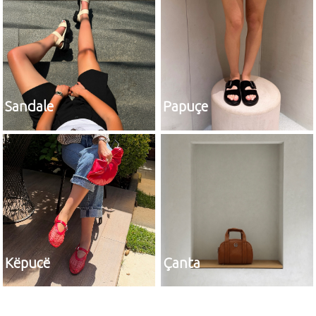
Sandale
Papuçe
Këpucë
Çanta