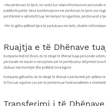
-
Me përdorues të tjerë, në rastet kur ndani informacione personale o
publikisht jashtë. Nëse bashkëveproni me përdorues të tjerë ose regjis
përshkrimin e aktivitetit tuaj. Në mënyrë të ngjashme, përdoruesit e tje
-
Për të gjitha qëllimet tjera të packatuara më lartë, zbulimi i informata
Ruajtja e të Dhënave tua
Kompania NoEnd Shoes do të mbajë të dhënat tuaja personale vetëm për
personale në masën e nevojshme për të përmbushur detyrimet tona ligjo
zbatuar marrëveshjet dhe politikat tona ligjore.
Kompania gjithashtu do të mbajë të dhënat e përdorimit për qëllime t
të forcuar sigurinë ose për të përmirësuar funksionalitetin e shërbimit
Transferimi i të Dhënave