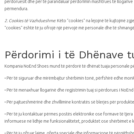
përdoruesit dhe për të parandaluar përdorimin mashtrues të llogarive 
përmendura.
2. Cookies të Vazhdueshme
: Këto "cookies" na lejojnë të kujtojmë zgj
"cookies" është të ju ofrojë një përvojë më personale dhe të shmangë 
Përdorimi i të Dhënave t
Kompania NoEnd Shoes mund të përdorë të dhënat tuaja personale pë
-
Për të siguruar dhe mirëmbajtur shërbimin tonë, përfshirë edhe monito
-
Për të menaxhuar llogarinë dhe regjistrimin tuaj si përdorues i NoEn
-
Për pajtueshmërinë dhe zhvillimine kontratës së blerjes për produkte
-
Për të ju kontaktuar përmes postës elektronike ose formave të tjera
informuese në lidhje me funksionalitetet, produktet ose shërbimet e
-
Për të ju ofruar lajme, oferta speciale dhe informacione të përgjithsh