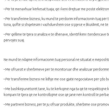
-
Për të menaxhuar kërkesat tuaja, që i keni drejtuar me postë elektro
-
Për transferime biznesi, ku mund të përdorim informacionin tuaj për të
tona, qoftë si shqetësim i vazhdueshëm ose si pjesë e likuidimit, në 
-
Për qëllime të tjera si analiza e të dhënave, identifikimi i tendencav
përvojës suaj.
Ne mund të ndajmë informacionin tuaj personal në situatat e mëposh
-
Me ofruesit e shërbimeve për të monitoruar dhe analizuar përdorimin
-
Për transferime biznesi në lidhje me ose gjatë negociatave për çdo bas
-
Me bashkëpunëtorët tanë, ku të kërkojmë nga ta që të respektojnë këtë
kompani të tjera që ne kontrollojmë ose që janë nën kontroll të përb
-
Me partnerë biznesi, për të ju ofruar produkte, shërbime ose promov