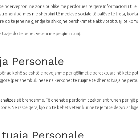
se ndërveproni në zona publike me përdorues të tjerë Informacioni i till
troheni përmes një shërbimi të mediave sociale të palëve të treta, kontak
rë do të jenë në gjendje të shikojnë përshkrimet e aktivitetit tuaj, të kom
ve tuaje do të bëhet vetëm me pëlqimin tuaj.
ja Personale
 aq kohë sa është e nevojshme për qëllimet e përcaktuara në këtë polit
re (për shembull, nëse na kërkohet të ruajmë të dhënat tuaja në përputh
ë analizës së brendshme. Të dhënat e përdorimit zakonisht ruhen për një
 tonë. Në raste tjera, kjo do të bëhet vetëm kur ne të jemi të detyruar lig
 tuaja Personale