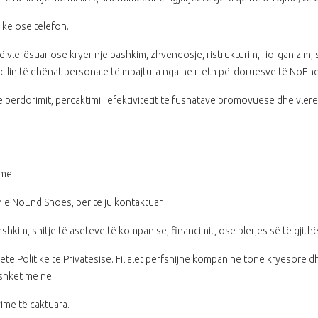
nike ose telefon.
 vlerësuar ose kryer një bashkim, zhvendosje, ristrukturim, riorganizim, s
të cilin të dhënat personale të mbajtura nga ne rreth përdoruesve të NoEn
e të përdorimit, përcaktimi i efektivitetit të fushatave promovuese dhe vl
tme:
 e NoEnd Shoes, për të ju kontaktuar.
hkim, shitje të aseteve të kompanisë, financimit, ose blerjes së të gjithë
 Politikë të Privatësisë. Filialet përfshijnë kompaninë tonë kryesore dhe
ashkët me ne.
ime të caktuara.