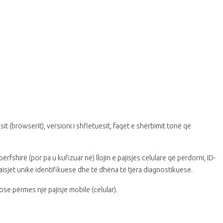
esit (browserit), versioni i shfletuesit, faqet e shërbimit tonë që
shirë (por pa u kufizuar në) llojin e pajisjes celulare që përdorni, ID-
, paisjet unike identifikuese dhe të dhëna të tjera diagnostikuese.
e përmes një pajisje mobile (celular).