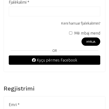
Fjalëkalimi
*
Keni harruar fjalëkalimin?
Më mbaj mend
HYRJA
OR
Kyçu përmes Facebook
Regjistrimi
Emri
*